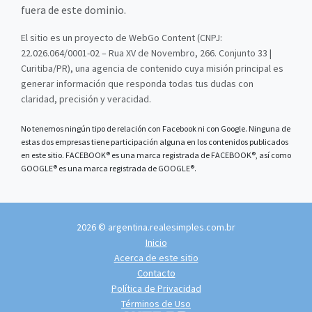
fuera de este dominio.
El sitio es un proyecto de WebGo Content (CNPJ:
22.026.064/0001-02 – Rua XV de Novembro, 266. Conjunto 33 |
Curitiba/PR), una agencia de contenido cuya misión principal es
generar información que responda todas tus dudas con
claridad, precisión y veracidad.
No tenemos ningún tipo de relación con Facebook ni con Google. Ninguna de
estas dos empresas tiene participación alguna en los contenidos publicados
en este sitio. FACEBOOK® es una marca registrada de FACEBOOK®, así como
GOOGLE® es una marca registrada de GOOGLE®.
2026 © argentina.realesimples.com.br
Inicio
Acerca de este sitio
Contacto
Política de Privacidad
Términos de Uso