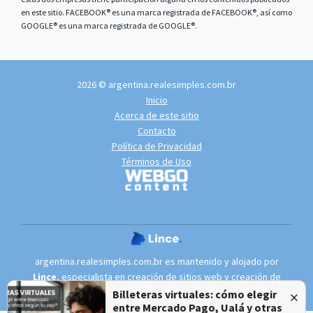
en este sitio. FACEBOOK® es una marca registrada de FACEBOOK®, así como
GOOGLE® es una marca registrada de GOOGLE®.
2026 © argentina.realesimples.com.br
Inicio
Acerca de este sitio
Contacto
Política de Privacidad
Términos de Uso
argentina.realesimples.com.br es mantenido y alojado por
Lince
, especialista en
creación de sitios web
y
creación de
portales de noticias
.
×
Billeteras virtuales: cómo elegir
entre Mercado Pago, Ualá y otras