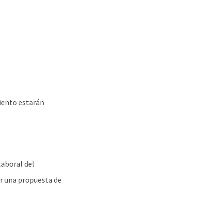
miento estarán
laboral del
er una propuesta de