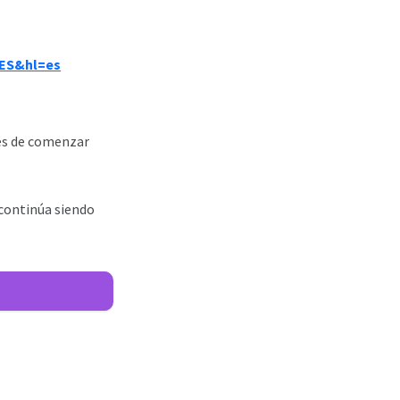
SES&hl=es
tes de comenzar
continúa siendo