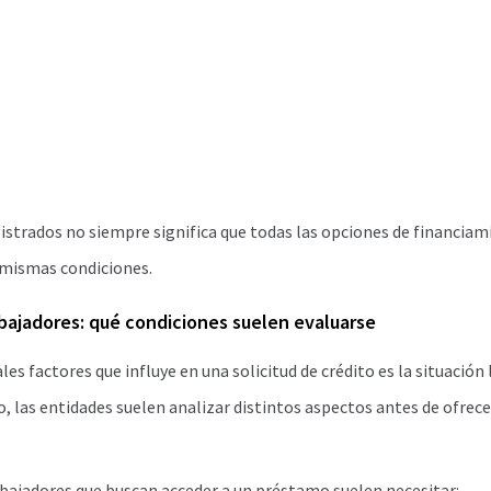
istrados no siempre significa que todas las opciones de financia
s mismas condiciones.
abajadores: qué condiciones suelen evaluarse
les factores que influye en una solicitud de crédito es la situación 
so, las entidades suelen analizar distintos aspectos antes de ofrec
abajadores que buscan acceder a un préstamo suelen necesitar: