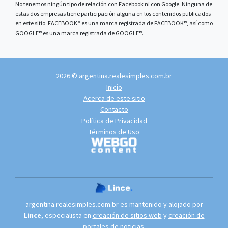
No tenemos ningún tipo de relación con Facebook ni con Google. Ninguna de
estas dos empresas tiene participación alguna en los contenidos publicados
en este sitio. FACEBOOK® es una marca registrada de FACEBOOK®, así como
GOOGLE® es una marca registrada de GOOGLE®.
2026 © argentina.realesimples.com.br
Inicio
Acerca de este sitio
Contacto
Política de Privacidad
Términos de Uso
argentina.realesimples.com.br es mantenido y alojado por
Lince
, especialista en
creación de sitios web
y
creación de
portales de noticias
.