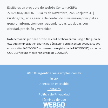
El sitio es un proyecto de WebGo Content (CNPJ:
22.026.064/0001-02 – Rua XV de Novembro, 266. Conjunto 33 |
Curitiba/PR), una agencia de contenido cuya misión principal es
generar información que responda todas tus dudas con
claridad, precisión y veracidad.
No tenemos ningún tipo de relación con Facebook ni con Google. Ninguna de
estas dos empresas tiene participación alguna en los contenidos publicados
en este sitio. FACEBOOK® es una marca registrada de FACEBOOK®, así como
GOOGLE® es una marca registrada de GOOGLE®.
2026 © argentina.realesimples.com.br
Inicio
Acerca de este sitio
Contacto
Política de Privacidad
Términos de Uso