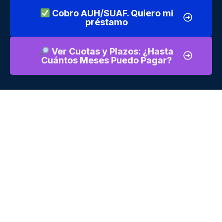
Cobro AUH/SUAF. Quiero mi
préstamo
Ver Cuotas y Plazos: ¿Hasta
Cuántos Meses Puedo Pagar?
Los créditos vinculados a ANSES despiertan el interés de
miles de personas que buscan financiamiento para distintos
objetivos. Sin embargo, antes de iniciar cualquier trámite, es
importante conocer
qué alternativas existen, quiénes
podrían acceder, cómo se realizan las consultas y qué
aspectos conviene revisar
para tomar una decisión
informada.
¿Qué opciones de crédito vinculadas a
ANSES existen actualmente?