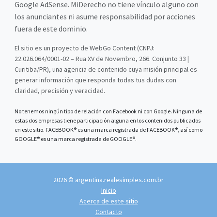
Google AdSense. MiDerecho no tiene vínculo alguno con
los anunciantes ni asume responsabilidad por acciones
fuera de este dominio.
El sitio es un proyecto de WebGo Content (CNPJ:
22.026.064/0001-02 – Rua XV de Novembro, 266. Conjunto 33 |
Curitiba/PR), una agencia de contenido cuya misión principal es
generar información que responda todas tus dudas con
claridad, precisión y veracidad.
No tenemos ningún tipo de relación con Facebook ni con Google. Ninguna de
estas dos empresas tiene participación alguna en los contenidos publicados
en este sitio. FACEBOOK® es una marca registrada de FACEBOOK®, así como
GOOGLE® es una marca registrada de GOOGLE®.
2026 © argentina.realesimples.com.br
Inicio
Acerca de este sitio
Contacto