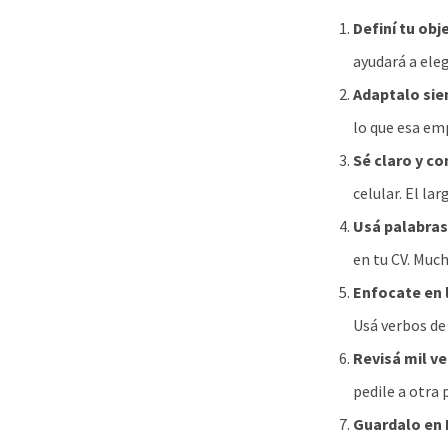
Definí tu obj
ayudará a ele
Adaptalo sie
lo que esa emp
Sé claro y co
celular. El lar
Usá palabras
en tu CV. Much
Enfocate en 
Usá verbos de
Revisá mil ve
pedile a otra 
Guardalo en 