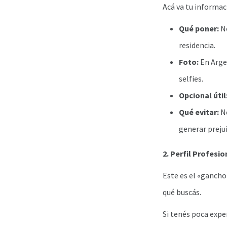
Acá va tu informac
Qué poner:
No
residencia.
Foto:
En Argen
selfies.
Opcional útil
Qué evitar:
No
generar prejui
2. Perfil Profesi
Este es el «gancho»
qué buscás.
Si tenés poca expe