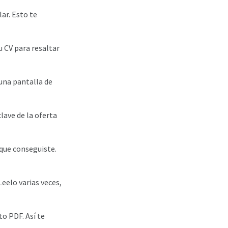
ar. Esto te
u CV para resaltar
 una pantalla de
clave de la oferta
 que conseguiste.
eelo varias veces,
to PDF. Así te