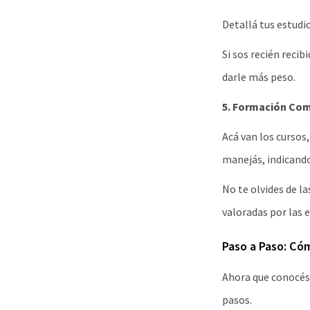
Detallá tus estudio
Si sos recién recib
darle más peso.
5. Formación Com
Acá van los cursos
manejás, indicando
No te olvides de l
valoradas por las 
Paso a Paso: Có
Ahora que conocés 
pasos.