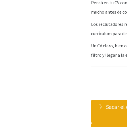
Pensá en tu CV com
mucho antes de co
Los reclutadores r
currículum para dec
Un CV claro, bien 
filtro y llegar a la
》 Sacar el 