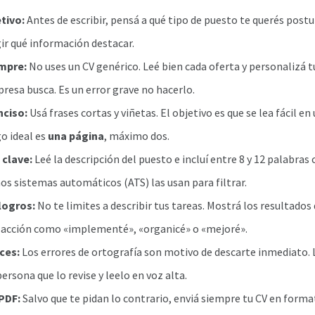
etivo:
Antes de escribir, pensá a qué tipo de puesto te querés postul
gir qué información destacar.
mpre:
No uses un CV genérico. Leé bien cada oferta y personalizá t
resa busca. Es un error grave no hacerlo.
nciso:
Usá frases cortas y viñetas. El objetivo es que se lea fácil en
go ideal es
una página
, máximo dos.
 clave:
Leé la descripción del puesto e incluí entre 8 y 12 palabras 
os sistemas automáticos (ATS) las usan para filtrar.
logros:
No te limites a describir tus tareas. Mostrá los resultados
 acción como «implementé», «organicé» o «mejoré».
ces:
Los errores de ortografía son motivo de descarte inmediato. L
persona que lo revise y leelo en voz alta.
PDF:
Salvo que te pidan lo contrario, enviá siempre tu CV en forma