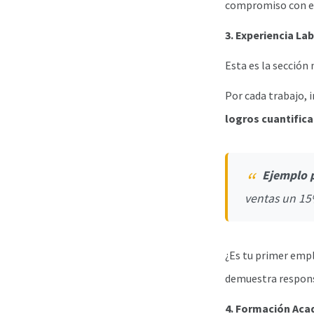
compromiso con el
3. Experiencia La
Esta es la sección
Por cada trabajo, i
logros cuantific
Ejemplo p
ventas un 15%
¿Es tu primer empl
demuestra respons
4. Formación Ac