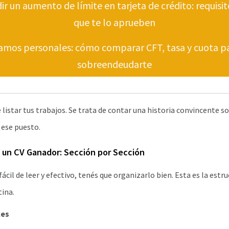
 un aumento de límite en tarjeta de crédito: requisito
que te lo aprueben
mos personales: cómo comparar CFT, tasa y cuota pa
sobreendeudarte
 listar tus trabajos. Se trata de contar una historia convincente s
 ese puesto.
e un CV Ganador: Sección por Sección
fácil de leer y efectivo, tenés que organizarlo bien. Esta es la est
ina.
les