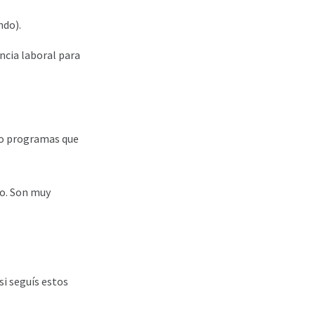
ndo).
encia laboral para
s o programas que
go. Son muy
si seguís estos