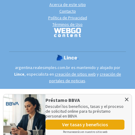
Acerca de este sitio
Contacto
Política de Privacidad
Términos de Uso
argentina.realesimples.com.br es mantenido y alojado por
Lince
, especialista en
creación de sitios web
y
creación de
portales de noticias
.
×
Préstamo BBVA
Descubrí los beneficios, tasas y el proceso
de solicitud online para tu préstamo
personal en BBVA
Ver tasas y beneficios
Permanecerás en nuestro sitio web