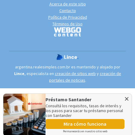
Acerca de este sitio
Contacto
Política de Privacidad
Términos de Uso
argentina.realesimples.com.br es mantenido y alojado por
Lince
, especialista en
creación de sitios web
y
creación de
portales de noticias
.
×
Préstamo Santander
Consultá los requisitos, tasas de interés y
los pasos para sacar tu préstamo personal
con Santander
Mira cómo funciona
Permanecerás en nuestro sitio web