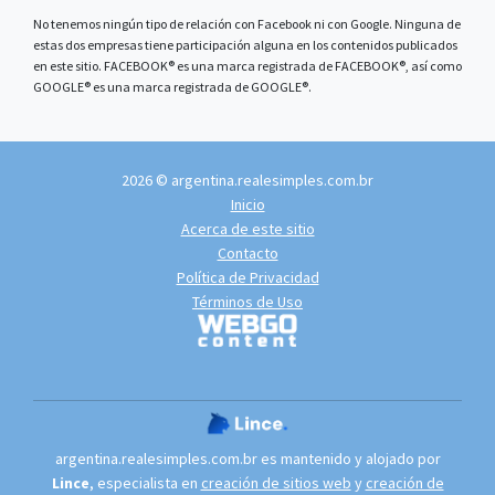
No tenemos ningún tipo de relación con Facebook ni con Google. Ninguna de
estas dos empresas tiene participación alguna en los contenidos publicados
en este sitio. FACEBOOK® es una marca registrada de FACEBOOK®, así como
GOOGLE® es una marca registrada de GOOGLE®.
2026 © argentina.realesimples.com.br
Inicio
Acerca de este sitio
Contacto
Política de Privacidad
Términos de Uso
argentina.realesimples.com.br es mantenido y alojado por
Lince
, especialista en
creación de sitios web
y
creación de