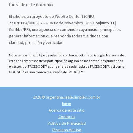
fuera de este dominio.
El sitio es un proyecto de WebGo Content (CNPJ:
22.026.064/0001-02 – Rua XV de Novembro, 266. Conjunto 33 |
Curitiba/PR), una agencia de contenido cuya misión principal es
generar información que responda todas tus dudas con
claridad, precisión y veracidad.
No tenemos ningún tipo de relación con Facebook ni con Google. Ninguna de
estas dos empresas tiene participación alguna en los contenidos publicados
en este sitio. FACEBOOK® es una marca registrada de FACEBOOK®, así como
GOOGLE® es una marca registrada de GOOGLE®.
2026 © argentina.realesimples.com.br
Inicio
Acerca de este sitio
Contacto
Política de Privacidad
Términos de Uso