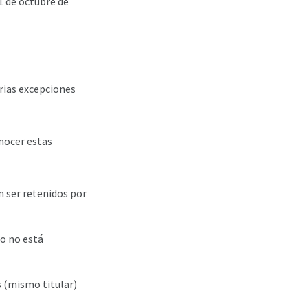
1 de octubre de
rias excepciones
onocer estas
 ser retenidos por
to no está
 (mismo titular)