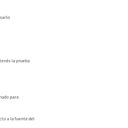
isarlo
:
 tenés la prueba
enado para
to a la fuente del