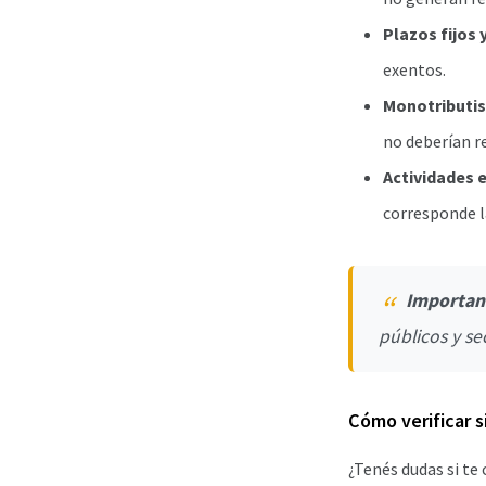
Plazos fijos 
exentos.
Monotributis
no deberían r
Actividades 
corresponde l
Importan
públicos y s
Cómo verificar s
¿Tenés dudas si te