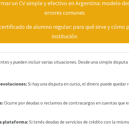
ar un CV simple y efectivo en Argentina: modelo de
errores comunes
certificado de alumno regular: para qué sirve y cómo p
institución
ntes y pueden incluir varias situaciones. Desde una simple disputa
evoluciones:
Si hay una disputa en curso, el dinero puede quedar 
s:
Ocurre por deudas o reclamos de contracargos en cuentas que e
a plataforma:
Si tenés deudas de servicios de crédito con la mism