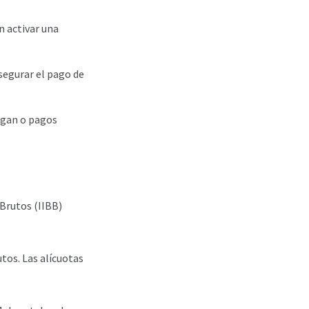
n activar una
segurar el pago de
egan o pagos
 Brutos (IIBB)
tos. Las alícuotas