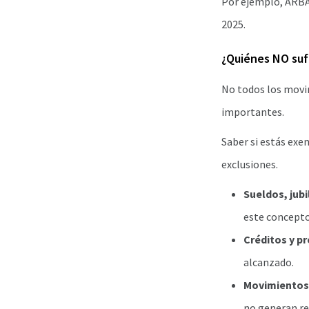
Por ejemplo, ARBA 
2025.
¿Quiénes NO suf
No todos los movim
importantes.
Saber si estás exe
exclusiones.
Sueldos, jubi
este concepto
Créditos y p
alcanzado.
Movimientos 
no generan re