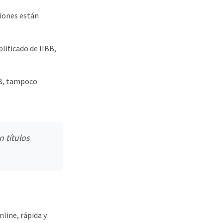
siones están
lificado de IIBB,
BB, tampoco
 títulos
line, rápida y