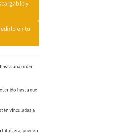
scargable y
edirlo en tu
 hasta una orden
retenido hasta que
stén vinculadas a
a billetera, pueden