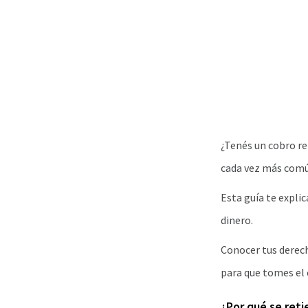
¿Tenés un cobro re
cada vez más comú
Esta guía te expli
dinero.
Conocer tus derech
para que tomes el 
¿Por qué se reti